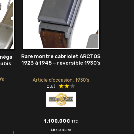
Rare montre cabriolet ARCTOS
Oméga
1923 à 1945 – réversible 1930’s
rubis
's
Article d'occasion. 1930's
Etat :
1.100,00
€
TTC
Lire la suite