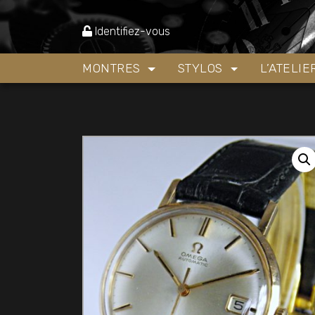
Accueil
»
Boutique
»
Montres
»
Magnifique mont
Identifiez-vous
MONTRES
STYLOS
L’ATELI