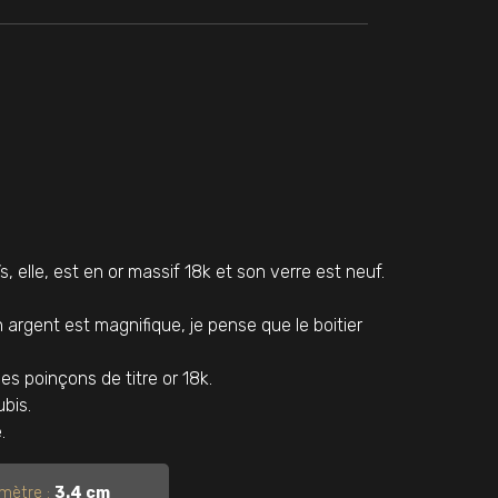
lle, est en or massif 18k et son verre est neuf.
 argent est magnifique, je pense que le boitier
es poinçons de titre or 18k.
bis.
.
mètre :
3.4 cm