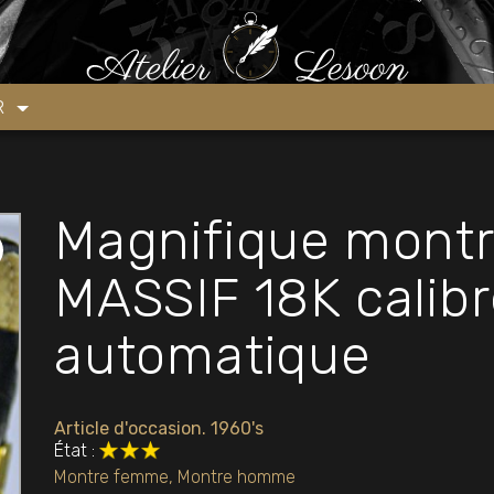
re OMEGA OR MASSIF 18K calibre 562 automatique
ER
Magnifique mont
MASSIF 18K calib
automatique
Article d'occasion. 1960's
État :
Montre femme
,
Montre homme