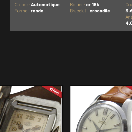
Calibre :
Automatique
Boitier :
or 18k
Cou
Forme :
ronde
Bracelet :
crocodile
3.
Ans
4.