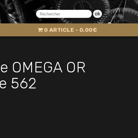
ok
0 ARTICLE
0,00€
re OMEGA OR
re 562