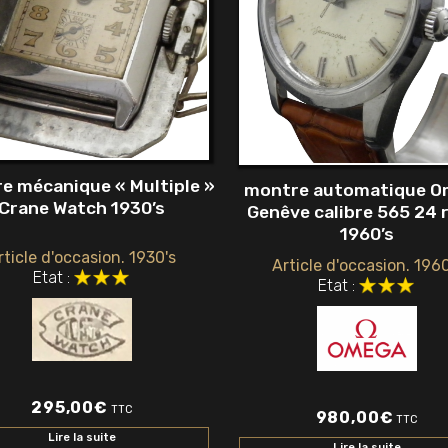
e mécanique « Multiple »
montre automatique 
Crane Watch 1930’s
Genêve calibre 565 24 
1960’s
rticle d'occasion. 1930's
Article d'occasion. 1960
Etat :
Etat :
295,00
€
TTC
980,00
€
TTC
Lire la suite
Lire la suite