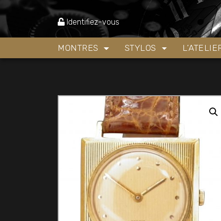
Accueil
»
Boutique
»
Montres
»
Montre mécaniqu
Identifiez-vous
MONTRES
STYLOS
L’ATELI