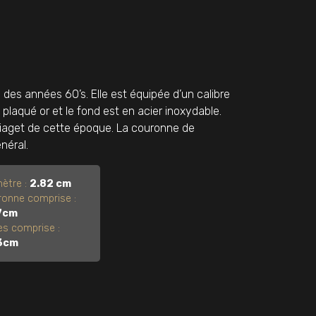
des années 60’s. Elle est équipée d’un calibre
 plaqué or et le fond est en acier inoxydable.
Piaget de cette époque. La couronne de
néral.
ètre :
2.82 cm
ronne comprise :
7cm
s comprise :
3cm