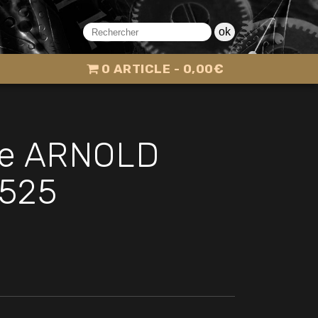
ok
0 ARTICLE
0,00€
ue ARNOLD
1525