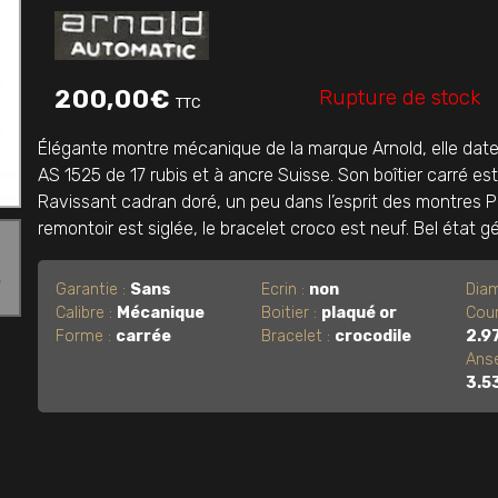
Rupture de stock
200,00
€
TTC
Élégante montre mécanique de la marque Arnold, elle date 
AS 1525 de 17 rubis et à ancre Suisse. Son boîtier carré est
Ravissant cadran doré, un peu dans l’esprit des montres 
remontoir est siglée, le bracelet croco est neuf. Bel état gé
Garantie :
Sans
Ecrin :
non
Diam
Calibre :
Mécanique
Boitier :
plaqué or
Cou
Forme :
carrée
Bracelet :
crocodile
2.9
Anse
3.5