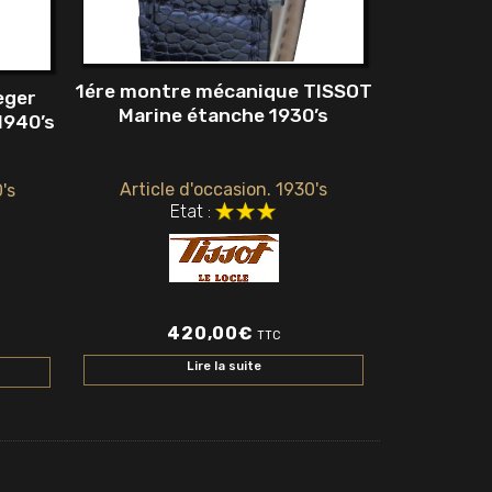
1ére montre mécanique TISSOT
eger
Marine étanche 1930’s
1940’s
Article d'occasion. 1930's
's
Etat :
420,00
€
TTC
Lire la suite