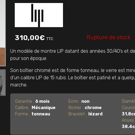
Rupture de stock
310,00
€
TTC
Un modèle de montre LIP datant des années 30/40’s et de 
pour son époque.
Son boîtier chromé est de forme tonneau, le verre est minéra
d’un calibre LIP de 15 rubis. Le boîtier est patiné et a q
marche.
Garantie :
6 mois
Ecrin :
non
Diamèt
Calibre :
Mécanique
Boitier :
chrome
Couron
Forme :
tonneau
Bracelet :
lézard
31.8
Anses 
38.4