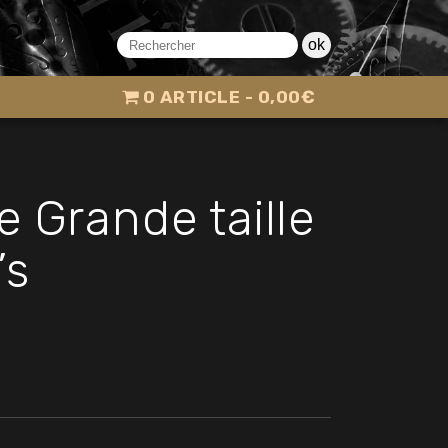
ok
0 ARTICLE
0,00€
 Grande taille
’s