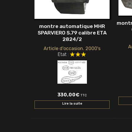
montr
montre automatique MHR
SPARVIERO S.79 calibre ETA
2824/2
A
Article d'occasion. 2000's
Etat :
330,00
€
TTC
Lire la suite