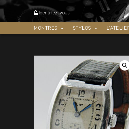
Accueil
»
Boutique
»
Montres
»
Montre mécanique
Identifiez-vous
MONTRES
STYLOS
L’ATELI