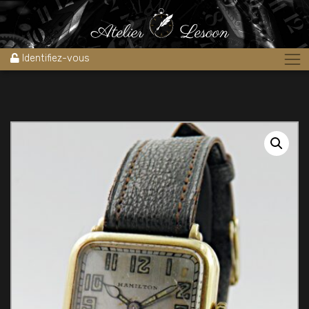
Accueil
»
Boutique
»
Montres
»
Montre MÉCANIQUE HAMILTON
WATCH & Co 1930’s
Identifiez-vous