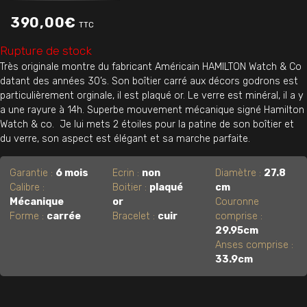
390,00
€
TTC
Rupture de stock
Très originale montre du fabricant Américain HAMILTON Watch & Co
datant des années 30’s. Son boîtier carré aux décors godrons est
particulièrement orginale, il est plaqué or. Le verre est minéral, il a y
a une rayure à 14h. Superbe mouvement mécanique signé Hamilton
Watch & co. Je lui mets 2 étoiles pour la patine de son boîtier et
du verre, son aspect est élégant et sa marche parfaite.
Garantie :
6 mois
Ecrin :
non
Diamètre :
27.8
Calibre :
Boitier :
plaqué
cm
Mécanique
or
Couronne
Forme :
carrée
Bracelet :
cuir
comprise :
29.95cm
Anses comprise :
33.9cm