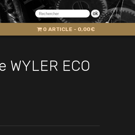
ok
0 ARTICLE
0,00€
ue WYLER ECO