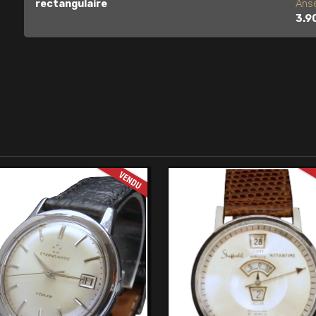
rectangulaire
Anse
3.9