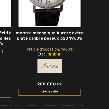
ield à
montre mécanique Aurore extra
uilles
plate calibre peseux 320 1960’s
’s
Article d'occasion. 1960's
's
Etat :
200,00
€
TTC
Lire la suite