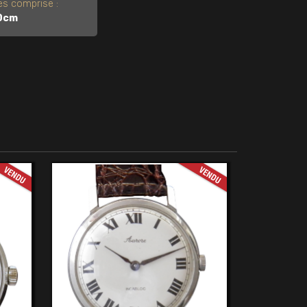
s comprise :
0cm