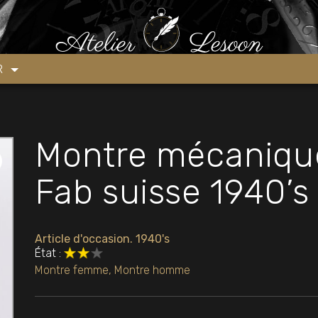
ue WYLER ECO Fab suisse 1940’s
ER
Montre mécaniq
Fab suisse 1940’s
Article d'occasion. 1940's
État :
Montre femme
,
Montre homme