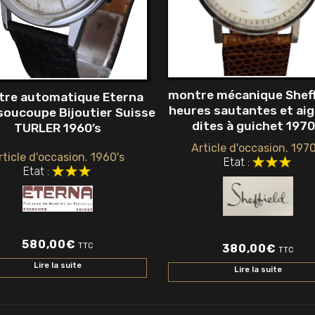
montre mécanique Sheff
re automatique Eterna
heures sautantes et aig
soucoupe Bijoutier Suisse
dites à guichet 1970
TURLER 1960’s
Article d'occasion. 1970
rticle d'occasion. 1960's
Etat :
Etat :
580,00
€
TTC
380,00
€
TTC
Lire la suite
Lire la suite