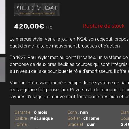
Rupture de stock
420,00
€
TTC
La marque Wyler verra le jour en 1924, son objectif, propo
quotidienne faite de mouvement brusques et d’action.
En 1927, Paul Wyler met au point l’Incaflex, un système de
composé de deux bras flexibles courbes qui sont intégrés d
au niveau de l’axe pour jouer le rôle d’amortisseurs. Il offr
Voici un intéressant modèle équipé de ce système de balan
rectangulaire fait penser aux Reverso JL de l’époque. Le 
rayures d’usage. Le mouvement fonctionne très bien et bo
Garantie :
6 mois
Ecrin :
non
Diam
Calibre :
Mécanique
Boitier :
chrome
Cou
Forme :
Bracelet :
cuir
2.4