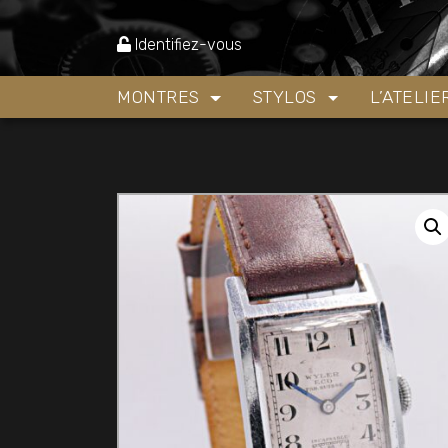
Accueil
»
Boutique
»
Montres
»
Montre mécaniq
Identifiez-vous
MONTRES
STYLOS
L’ATELI