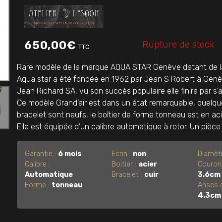
Rupture de stock
650,00
€
TTC
Rare modèle de la marque AQUA STAR Genève datant de la
Aqua star a été fondée en 1962 par Jean S Robert à Genè
Jean Richard SA, vu son succès populaire elle finira par 
Ce modèle Grand’air est dans un état remarquable, quelque
bracelet sont neufs, le boîtier de forme tonneau est en ac
Elle est équipée d’un calibre automatique à rotor. Un pièce 
Garantie :
6 mois
Ecrin :
non
Diamèt
Calibre :
Boitier :
acier
Couron
Automatique
Bracelet :
cuir
3.6cm
Forme :
tonneau
Anses 
4.3cm