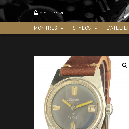
Accueil
»
Boutique
»
Montres
»
SUPERBE MONTR
Identifiez-vous
MONTRES
STYLOS
L’ATELI