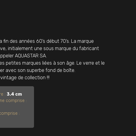
 fin des années 60’s début 70’s. La marque
ve, initialement une sous marque du fabricant
s’appeler AQUASTAR SA.
s petites marques liées à son âge. Le verre et le
ier avec son superbe fond de boîte.
vintage de collection !!!
re :
3.4 cm
ne comprise :
comprise :