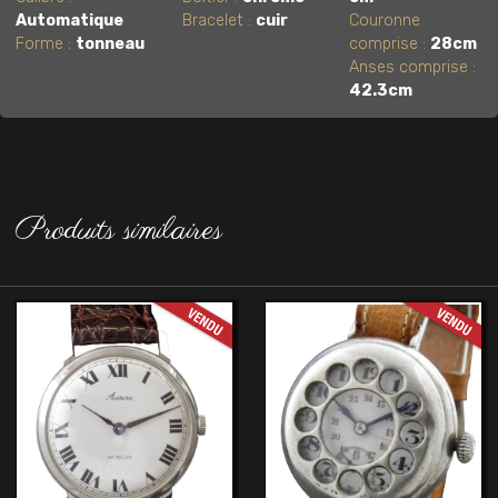
Automatique
Bracelet :
cuir
Couronne
Forme :
tonneau
comprise :
28cm
Anses comprise :
42.3cm
Produits similaires