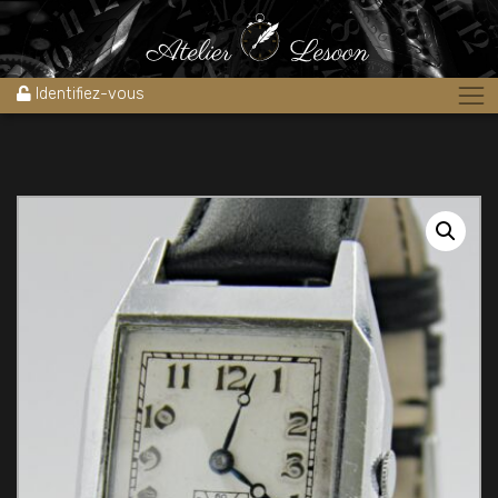
Accueil
»
Boutique
»
Montres
»
Très rare montre automatique
1920’s brevet Suisse à butées
Identifiez-vous