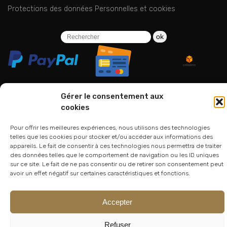
Protections des données Personnelles et cookies
ok
Gérer le consentement aux
cookies
06 24 94 44 05
Pour offrir les meilleures expériences, nous utilisons des technologies
01 75 33 00 85
telles que les cookies pour stocker et/ou accéder aux informations des
appareils. Le fait de consentir à ces technologies nous permettra de traiter
des données telles que le comportement de navigation ou les ID uniques
sur ce site. Le fait de ne pas consentir ou de retirer son consentement peut
avoir un effet négatif sur certaines caractéristiques et fonctions.
Accepter
© 2026
Atelier Lesoon
|
King Bee Std
Refuser