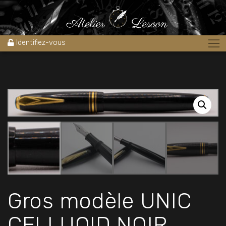
Accueil
»
Boutique
»
Stylos
»
Stylos plume
»
Gros modèle UNIC
CELLUOID NOIR 1940’S
Identifiez-vous
Gros modèle UNIC
CELLUOID NOIR