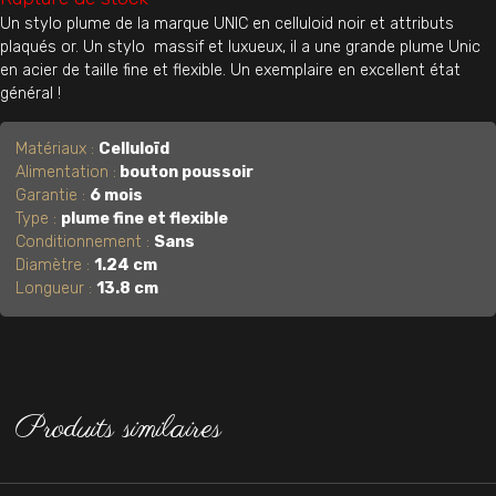
Un stylo plume de la marque UNIC en celluloid noir et attributs
plaqués or. Un stylo massif et luxueux, il a une grande plume Unic
en acier de taille fine et flexible. Un exemplaire en excellent état
général !
Matériaux :
Celluloïd
Alimentation :
bouton poussoir
Garantie :
6 mois
Type :
plume fine et flexible
Conditionnement :
Sans
Diamètre :
1.24 cm
Longueur :
13.8 cm
Produits similaires