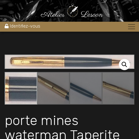
Accueil
»
Boutique
»
Stylos
»
porte mines waterman Taperite
plaqué or & celluloid gris 1940’s
Identifiez-vous
porte mines
waterman Taperite