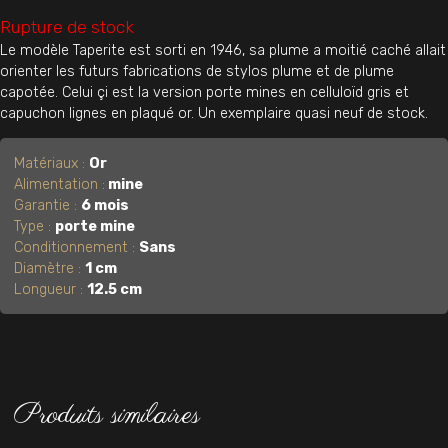
Rupture de stock
Le modèle Taperite est sorti en 1946, sa plume a moitié caché allait
orienter les futurs fabrications de stylos plume et de plume
capotée. Celui çi est la version porte mines en celluloïd gris et
capuchon lignes en plaqué or. Un exemplaire quasi neuf de stock.
Matériaux :
Or
Alimentation :
mine
Garantie :
6 mois
Type :
porte mine
Conditionnement :
Sans
Diamètre :
1 cm
Longueur :
12.5 cm
Produits similaires