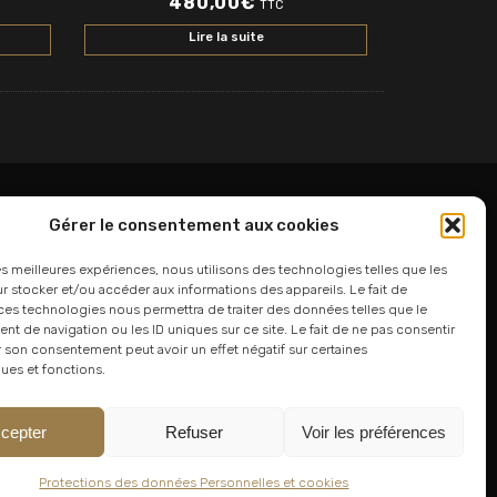
480,00
€
TTC
Lire la suite
Gérer le consentement aux cookies
06 24 94 44 05
les meilleures expériences, nous utilisons des technologies telles que les
 stocker et/ou accéder aux informations des appareils. Le fait de
01 75 33 00 85
ces technologies nous permettra de traiter des données telles que le
 de navigation ou les ID uniques sur ce site. Le fait de ne pas consentir
r son consentement peut avoir un effet négatif sur certaines
ques et fonctions.
cepter
Refuser
Voir les préférences
Protections des données Personnelles et cookies