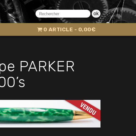
ok
0 ARTICLE
0,00€
type PARKER
00’s