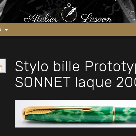
o bille Prototype PARKER SONNET laque 2000’s
ER
Stylo bille Proto
SONNET laque 20