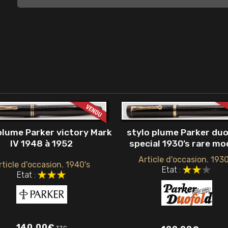
plume Parker victory Mark
stylo plume Parker du
IV 1948 à 1952
special 1930’s rare mo
Article d'occasion. 1930
rticle d'occasion. 1940's
Etat :
Etat :
140,00
€