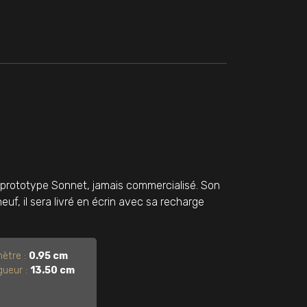
n prototype Sonnet, jamais commercialisé. Son
neuf, il sera livré en écrin avec sa recharge
ètre :
0.95 cm
ueur :
13.50 cm