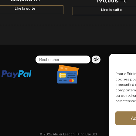
190,00
€
TTC
TTC
Lire la suite
Lire la suite
ok
Pour offrir 
cookies pour
consentir à 
comportement
ou de retire
caractéristi
Ac
© 2026
Atelier Lesoon
|
King Bee Std