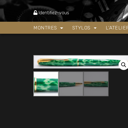
Accueil
»
Boutique
»
Stylos
»
Stylos bille
»
Styl
Identifiez-vous
MONTRES
STYLOS
L’ATELI