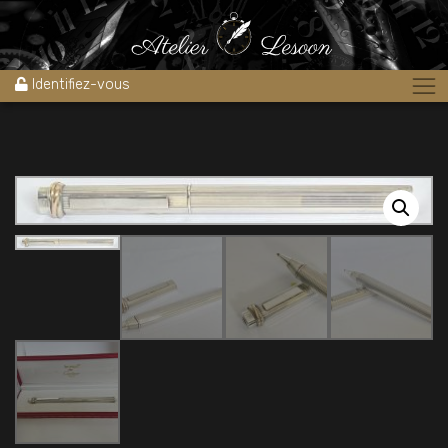
Accueil
»
Boutique
»
Stylos
»
Stylo bille Vendôme CARTIER PARIS »
Le Must de Cartier » plaqué argent 1990’s 3 OR
Identifiez-vous