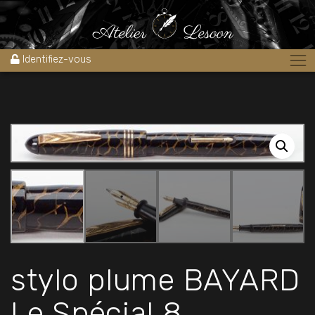
Accueil
»
Boutique
»
Stylos
»
Stylos plume
»
stylo plume BAYARD Le
Spécial 8 Celluloïd veiné or 1950’s
Identifiez-vous
stylo plume BAYARD
Le Spécial 8