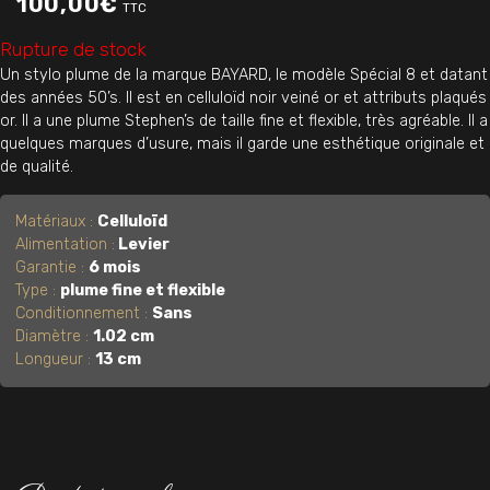
100,00
€
TTC
Rupture de stock
Un stylo plume de la marque BAYARD, le modèle Spécial 8 et datant
des années 50’s. Il est en celluloïd noir veiné or et attributs plaqués
or. Il a une plume Stephen’s de taille fine et flexible, très agréable. Il a
quelques marques d’usure, mais il garde une esthétique originale et
de qualité.
Matériaux :
Celluloïd
Alimentation :
Levier
Garantie :
6 mois
Type :
plume fine et flexible
Conditionnement :
Sans
Diamètre :
1.02 cm
Longueur :
13 cm