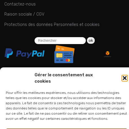
Contactez-nous
Raison sociale / CGV
Protections des données Personnelles et cookies
ok
Gérer le consentement aux
cookies
06 24 94 44 05
01 75 33 00 85
Pour offrir les meilleures expériences, nous utilisons des technologies
telles que les cookies pour stocker et/ou accéder aux informations des
appareils. Le fait de consentir à ces technologies nous permettra de traiter
des données telles que le comportement de navigation ou les ID uniques
sur ce site. Le fait de ne pas consentir ou de retirer son consentement peut
avoir un effet négatif sur certaines caractéristiques et fonctions.