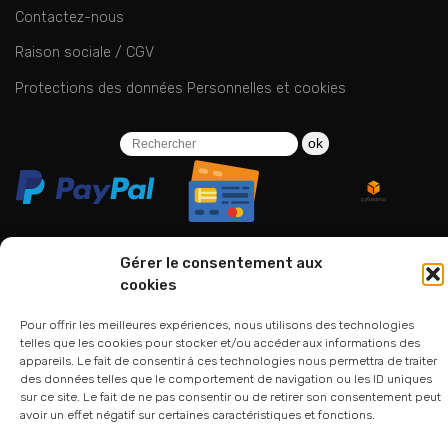
Contactez-nous
Raison sociale / CGV
Protections des données Personnelles et cookies
ok
Gérer le consentement aux
cookies
06 24 94 44 05
01 75 33 00 85
Pour offrir les meilleures expériences, nous utilisons des technologies
telles que les cookies pour stocker et/ou accéder aux informations des
appareils. Le fait de consentir à ces technologies nous permettra de traiter
des données telles que le comportement de navigation ou les ID uniques
sur ce site. Le fait de ne pas consentir ou de retirer son consentement peut
avoir un effet négatif sur certaines caractéristiques et fonctions.