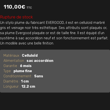
110,00
€
TTC
Rupture de stock
Un stylo plume du fabricant EVERGOOD, il est en celluloïd marbré
gris et veinage noir très esthétique. Ses attributs sont plaqués or,
sa plume Evergood plaquée or est de taille fine. Il est équipé d’un
système à sac accordéon neuf et son fonctionnement est parfait.
Un modèle avec une belle finition.
Matériaux :
Celluloïd
Alimentation :
sac accordéon
Garantie :
6 mois
Type :
plume fine
Conditionnement :
Sans
Diamètre :
1 cm
Longueur :
12.2 cm