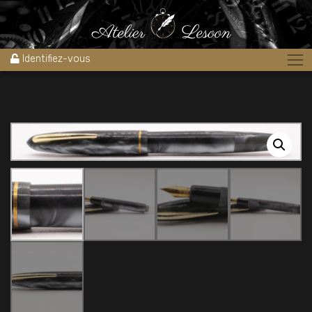
Accueil
»
Boutique
»
Stylos
»
Stylos plume
»
Stylo plume
EVERGOOD marbré noir et gris 1950’s
Identifiez-vous