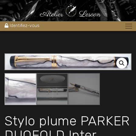
Accueil
»
Boutique
»
Stylos
»
Stylos plume
»
Stylo plume PARKER
DUOFOLD Inter NACRE @Neuf@ 1990’s
Identifiez-vous
Stylo plume PARKER
DUOFOLD Inter