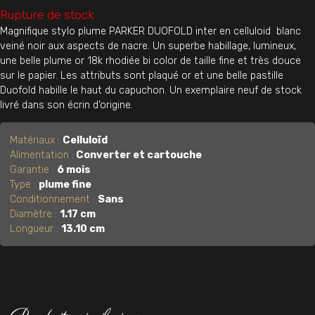
Rupture de stock
Magnifique stylo plume PARKER DUOFOLD inter en celluloid blanc
veiné noir aux aspects de nacre. Un superbe habillage, lumineux,
une belle plume or 18k rhodiée bi color de taille fine et très douce
sur le papier. Les attributs sont plaqué or et une belle pastille
Duofold habille le haut du capuchon. Un exemplaire neuf de stock
livré dans son écrin d’origine.
Matériaux :
Celluloïd
Alimentation :
Converter et cartouche
Garantie :
6 mois
Type :
plume fine
Conditionnement :
Sans
Diamètre :
1.17 cm
Longueur :
13.10 cm