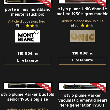
stylo plume UNIC ébonite
porte mines montblanc
motled 1930’s gros modèle
meisterstuck pix
Article d'occasion. 1930's
Article d'occasion. Neuf
Etat :
Etat :
110,00
€
110,00
€
TTC
TTC
Lire la suite
Lire la suite
stylo plume Parker Duofold
stylo plume Parker
senior 1930’s big size
Vacumatic emerald pearl
1ere generation 1930’s