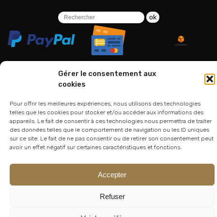
ok
Gérer le consentement aux
cookies
06 24 94 44 05
Pour offrir les meilleures expériences, nous utilisons des technologies
01 75 33 00 85
telles que les cookies pour stocker et/ou accéder aux informations des
appareils. Le fait de consentir à ces technologies nous permettra de traiter
des données telles que le comportement de navigation ou les ID uniques
sur ce site. Le fait de ne pas consentir ou de retirer son consentement peut
avoir un effet négatif sur certaines caractéristiques et fonctions.
Accepter
Refuser
© 2026
Atelier Lesoon
|
King Bee Std