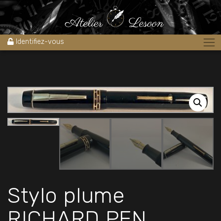
Accueil
»
Boutique
»
Stylos
»
Stylos plume
»
Stylo plume RICHARD
PEN ENGLAND celluloid noir 1940’s
Identifiez-vous
Stylo plume
RICHARD PEN