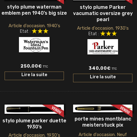
stylo plume waterman
stylo plume Parker
emblem pen 1940’s big size
vacumatic oversize grey
pearl
Article d'occasion. 1940's
Article d'occasion. 1930's
Etat :
Etat :
250,00
€
TTC
340,00
€
TTC
Lire la suite
Lire la suite
porte mines montblanc
stylo plume parker duette
meisterstuck pix
1930’s
Article d'occasion. Neuf
Article d'occasion. 1930's