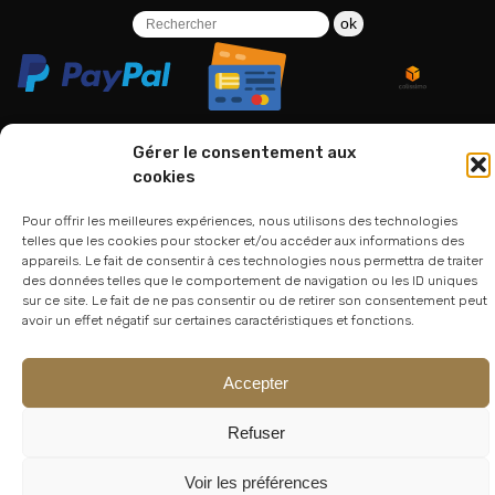
ok
Gérer le consentement aux
cookies
06 24 94 44 05
Pour offrir les meilleures expériences, nous utilisons des technologies
01 75 33 00 85
telles que les cookies pour stocker et/ou accéder aux informations des
appareils. Le fait de consentir à ces technologies nous permettra de traiter
des données telles que le comportement de navigation ou les ID uniques
sur ce site. Le fait de ne pas consentir ou de retirer son consentement peut
avoir un effet négatif sur certaines caractéristiques et fonctions.
Accepter
Refuser
© 2026
Atelier Lesoon
|
King Bee Std
Voir les préférences