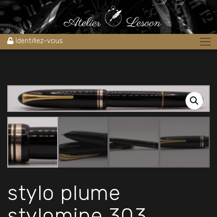
Accueil
»
Boutique
»
Stylos
»
Stylos plume
»
stylo plume stylomine
303 celluloid noir 1940’s
Identifiez-vous
stylo plume
stylomine 303