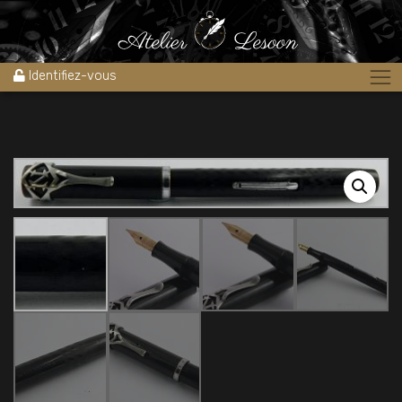
Accueil
»
Boutique
»
Stylos
»
Stylos plume
»
stylo plume WATERMAN
52 EBONITE CHASED 1920’s
Identifiez-vous