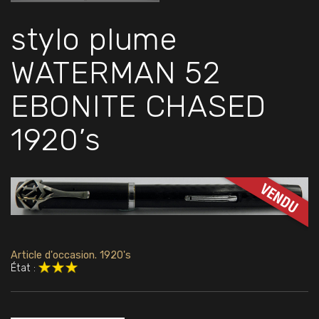
stylo plume
WATERMAN 52
EBONITE CHASED
1920’s
Article d'occasion. 1920's
État :