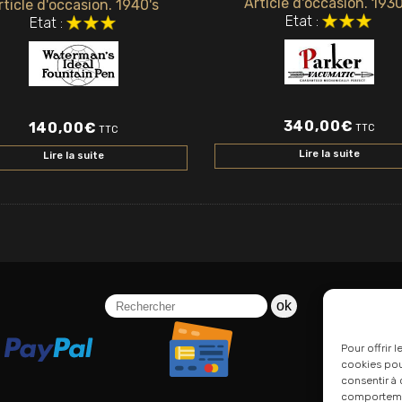
Article d'occasion. 1930
rticle d'occasion. 1940's
Etat :
Etat :
340,00
€
140,00
€
TTC
TTC
Lire la suite
Lire la suite
ok
Pour offrir 
cookies pour
consentir à 
comportement