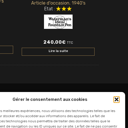
's
Article d'occasion. 1940's
Etat :
240,00
€
TTC
Lire la suite
Gérer le consentement aux cookies
06 24 94 44 05
les meilleures expériences, nous utilisons des technologies telles que les
 stocker et/ou accéder aux informations des appareils. Le fait de
01 75 33 00 85
ces technologies nous permettra de traiter des données telles que le
 de navigation ou les ID uniques sur ce site. Le fait de ne pas consentir