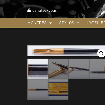
Accueil
»
Boutique
»
Stylos
»
stylo plume Waterm
Identifiez-vous
MONTRES
STYLOS
L’ATELI