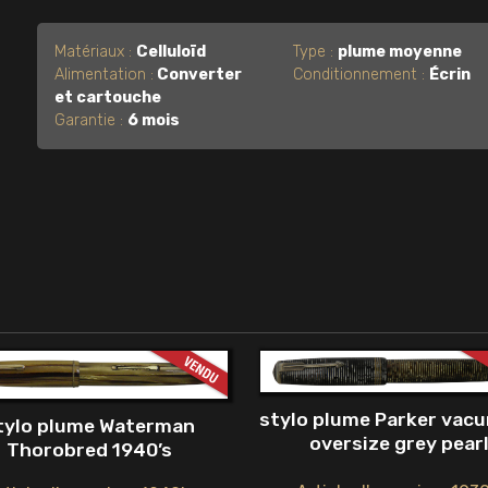
Matériaux :
Celluloïd
Type :
plume moyenne
Alimentation :
Converter
Conditionnement :
Écrin
et cartouche
Garantie :
6 mois
stylo plume Parker vac
tylo plume Waterman
oversize grey pear
Thorobred 1940’s