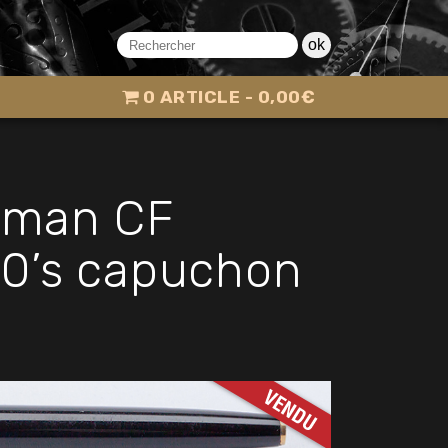
ok
0 ARTICLE
0,00€
rman CF
960’s capuchon