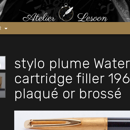
an CF cartridge filler 1960’s capuchon plaqué or brossé
ER
stylo plume Wate
cartridge filler 1
plaqué or brossé