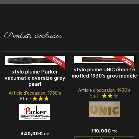
Produits similaires
stylo plume UNIC ébonite
stylo plume Parker
motled 1930’s gros modèle
vacumatic oversize grey
pearl
Article d'occasion. 1930's
Article d'occasion. 1930's
Etat :
Etat :
110,00
€
TTC
340,00
€
TTC