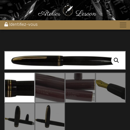
Accueil
»
Boutique
»
Stylos
»
Superbe stylo plume Mallat Intégral –
rare couleur bordeaux 1940’s
Identifiez-vous