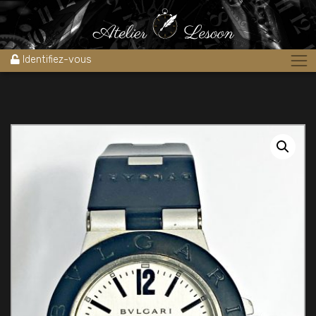
Accueil
»
Boutique
»
Non classé
»
BULGARI DIAGONO ALUMINIUM AL
38TA calibre 220 Automatique
Identifiez-vous