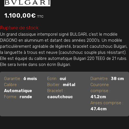
1.100,00
€
TTC
Rupture de stock
Un grand classique intemporel signé BULGARI, c’est le modèle
DIAGONO en aluminium et datant des années 2000’s. Un modèle
particulièrement agréable de légèreté, bracelet caoutchouc Bulgari,
la languette à trous est neuve (caoutchouc souple plus résistant).
Elle est équipé du calibre automatique Bulgari 220 TEEG de 21 rubis.
Elle sera livrée dans son écrin Bulgari.
Garantie :
6 mois
Ecrin :
oui
Diamètre :
38 cm
Calibre :
Boitier :
métal
Couronne
Automatique
Bracelet :
comprise :
Forme :
ronde
caoutchouc
41.2cm
Anses comprise :
47.4cm