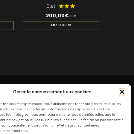
Etat :
200,00
€
TTC
Lire la suite
Gérer le consentement aux cookies
06 24 94 44 05
les meilleures expériences, nous utilisons des technologies telles que les
 stocker et/ou accéder aux informations des appareils. Le fait de
01 75 33 00 85
ces technologies nous permettra de traiter des données telles que le
 de navigation ou les ID uniques sur ce site. Le fait de ne pas consentir
r son consentement peut avoir un effet négatif sur certaines
ques et fonctions.