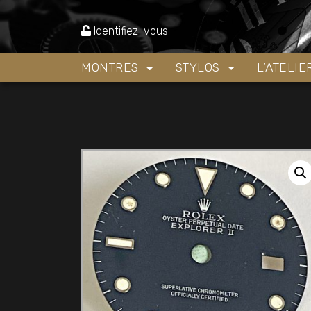
Accueil
»
Boutique
»
Piéces détachées et accés
16570 calibre 3085
Identifiez-vous
MONTRES
STYLOS
L’ATELI