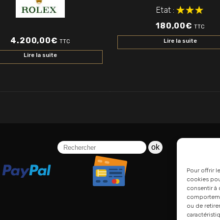
Etat :
180,00
€
TTC
4.200,00
€
Lire la suite
TTC
Lire la suite
ok
Pour offrir 
cookies pour
consentir à 
comportement
ou de retire
caractéristi