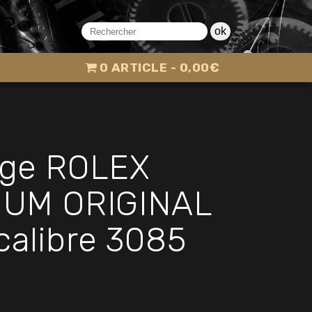
X EXPLORER II TRITIUM ORIGINAL Ref 16550-
ok
0 ARTICLE
0,00€
age ROLEX
TIUM ORIGINAL
calibre 3085