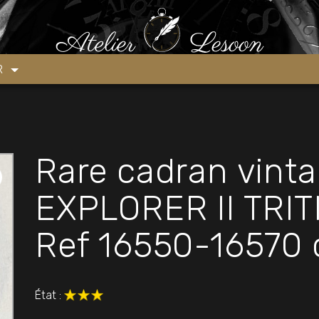
soires
»
Pièces détachées montres
»
Rare cadran vintage ROLE
ER
Rare cadran vint
EXPLORER II TRI
Ref 16550-16570 
État :