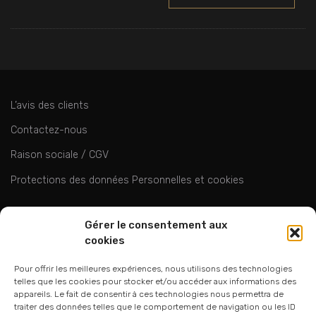
L’avis des clients
Contactez-nous
Raison sociale / CGV
Protections des données Personnelles et cookies
ok
Gérer le consentement aux
cookies
Pour offrir les meilleures expériences, nous utilisons des technologies
telles que les cookies pour stocker et/ou accéder aux informations des
appareils. Le fait de consentir à ces technologies nous permettra de
traiter des données telles que le comportement de navigation ou les ID