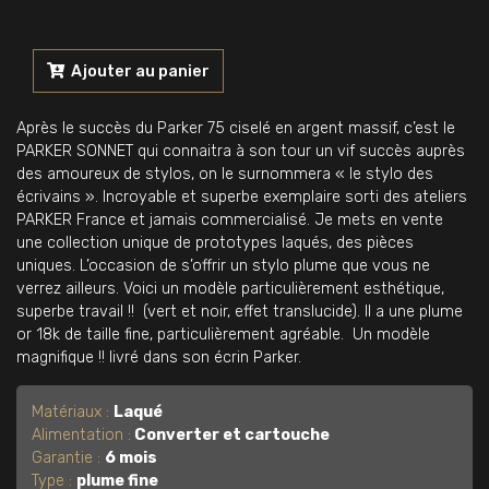
quantité
de
Ajouter au panier
MAGNIFIQUE
Prototype
Après le succès du Parker 75 ciselé en argent massif, c’est le
PARKER
PARKER SONNET qui connaitra à son tour un vif succès auprès
SONNET
des amoureux de stylos, on le surnommera « le stylo des
LAQUE
écrivains ». Incroyable et superbe exemplaire sorti des ateliers
Neuf
PARKER France et jamais commercialisé. Je mets en vente
1990's
une collection unique de prototypes laqués, des pièces
uniques. L’occasion de s’offrir un stylo plume que vous ne
verrez ailleurs. Voici un modèle particulièrement esthétique,
superbe travail !! (vert et noir, effet translucide). Il a une plume
or 18k de taille fine, particulièrement agréable. Un modèle
magnifique !! livré dans son écrin Parker.
Matériaux :
Laqué
Alimentation :
Converter et cartouche
Garantie :
6 mois
Type :
plume fine