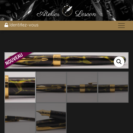
Accueil
»
Boutique
»
Stylos
»
Stylos plume
»
MAGNIFIQUE Prototype
PARKER SONNET LAQUE Neuf 1990’s
Identifiez-vous