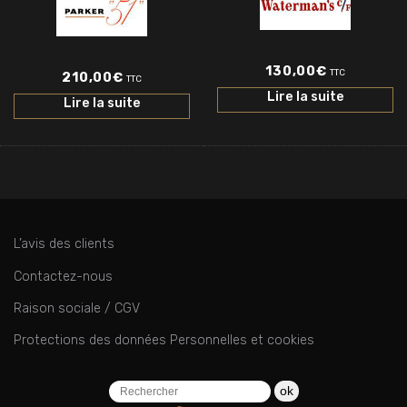
130,00
€
TTC
210,00
€
TTC
Lire la suite
Lire la suite
L’avis des clients
Contactez-nous
Raison sociale / CGV
Protections des données Personnelles et cookies
ok