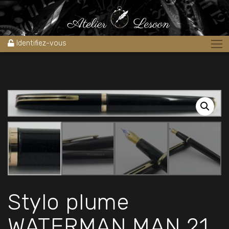
Accueil
»
Boutique
»
Stylos
»
Stylos plume
»
Stylo plume
WATERMAN MAN 21 1970’s l’ancêtre du Man 100
Identifiez-vous
Stylo plume
WATERMAN MAN 21