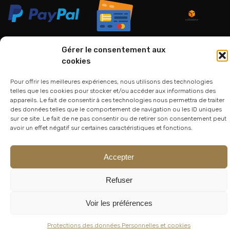
Gérer le consentement aux
cookies
06 24 94 44 05
Pour offrir les meilleures expériences, nous utilisons des technologies
01 75 33 00 85
telles que les cookies pour stocker et/ou accéder aux informations des
appareils. Le fait de consentir à ces technologies nous permettra de traiter
des données telles que le comportement de navigation ou les ID uniques
sur ce site. Le fait de ne pas consentir ou de retirer son consentement peut
avoir un effet négatif sur certaines caractéristiques et fonctions.
Accepter
Refuser
© 2026
Atelier Lesoon
|
King Bee Std
Voir les préférences
Protections des données Personnelles et cookies