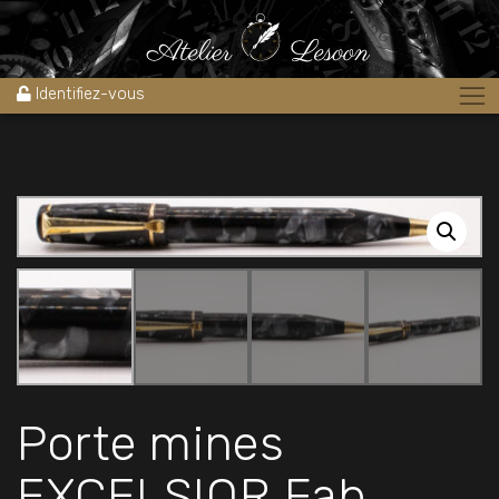
Accueil
»
Boutique
»
Stylos
»
Stylos porte-mine
»
Porte mines
EXCELSIOR Fab BAYARD MODÈLE 300 1940’S
Identifiez-vous
Porte mines
EXCELSIOR Fab