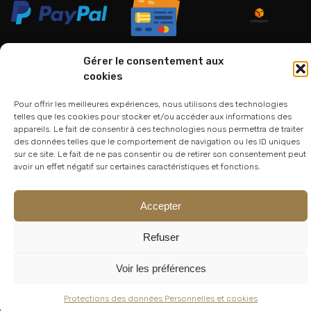
Gérer le consentement aux
cookies
06 24 94 44 05
Pour offrir les meilleures expériences, nous utilisons des technologies
01 75 33 00 85
telles que les cookies pour stocker et/ou accéder aux informations des
appareils. Le fait de consentir à ces technologies nous permettra de traiter
des données telles que le comportement de navigation ou les ID uniques
sur ce site. Le fait de ne pas consentir ou de retirer son consentement peut
avoir un effet négatif sur certaines caractéristiques et fonctions.
Accepter
Refuser
© 2026
Atelier Lesoon
|
King Bee Std
Voir les préférences
Protections des données Personnelles et cookies