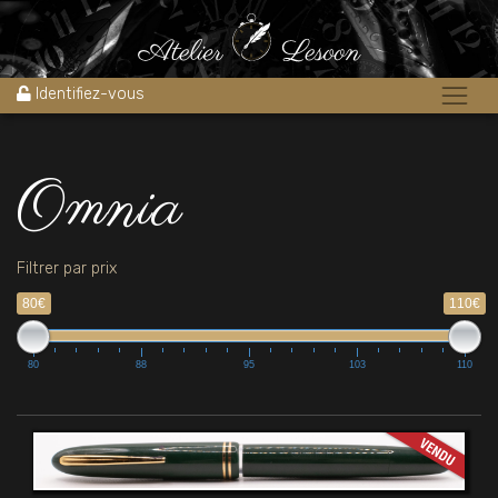
Accueil
»
Omnia
Identifiez-vous
Omnia
Filtrer par prix
80€
110€
80
88
95
103
110