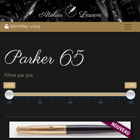
Accueil
»
Parker 65
Identifiez-vous
Parker 65
Filtrer par prix
180€
190€
180
183
185
188
190