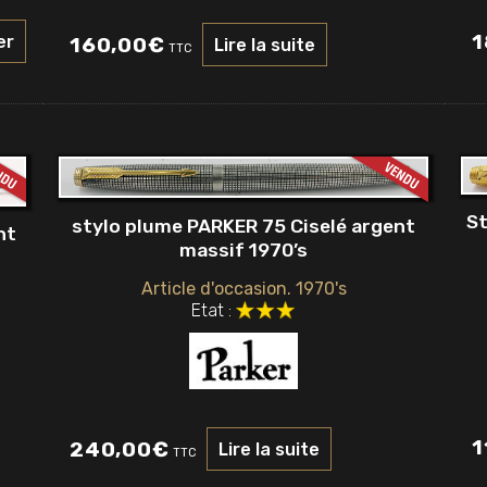
1
er
160,00
€
Lire la suite
TTC
St
stylo plume PARKER 75 Ciselé argent
nt
massif 1970’s
Article d'occasion. 1970's
Etat :
1
240,00
€
Lire la suite
TTC