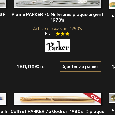
qué
Plume PARKER 75 Milleraies plaqué argent
s
1970’s
Article d'occasion. 1990's
Etat :
160,00
€
1
Ajouter au panier
TTC
s
ulli
Coffret PARKER 75 Godron 1980’s » plaqué