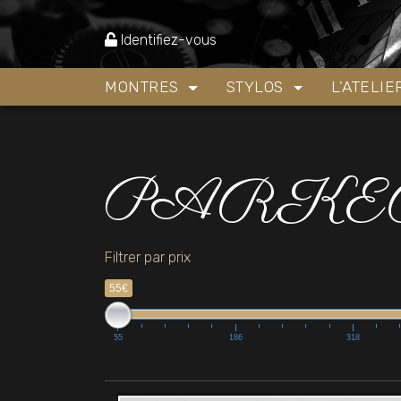
Accueil
»
PARKER 75
Identifiez-vous
MONTRES
STYLOS
L’ATELI
PARKER
Filtrer par prix
55€
55
186
318