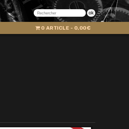
ok
0 ARTICLE
0,00€