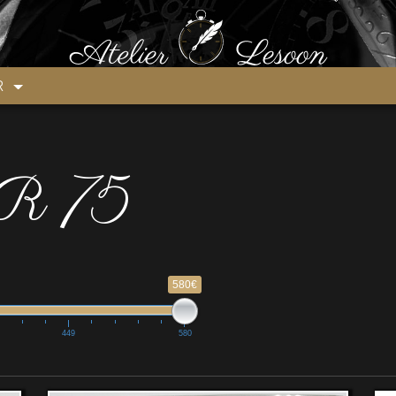
ER
 75
580€
449
580