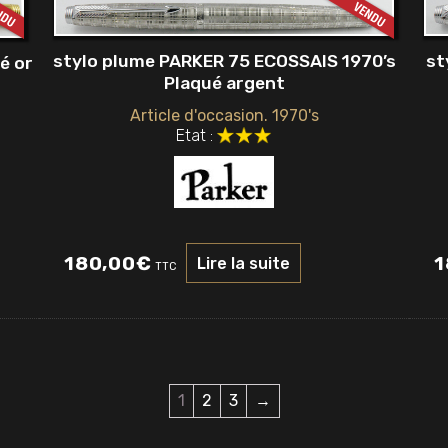
stylo plume PARKER 75 ECOSSAIS 1970’s
st
é or
Plaqué argent
Article d'occasion. 1970's
Etat :
180,00
€
1
Lire la suite
TTC
1
2
3
→