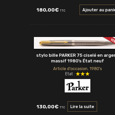
180,00
€
Ajouter au pani
TTC
stylo bille PARKER 75 ciselé en arge
massif 1980’s État neuf
Article d'occasion. 1980's
Etat :
130,00
€
Lire la suite
TTC