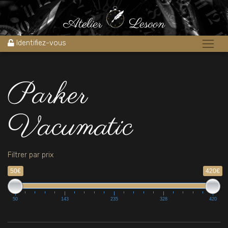
Accueil
»
Parker Vacumatic
Identifiez-vous
Parker
Vacumatic
Filtrer par prix
50€
420€
50
143
235
328
420