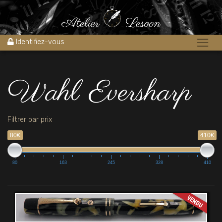
Accueil
»
Wahl Eversharp
Identifiez-vous
Wahl Eversharp
Filtrer par prix
80€
410€
80
163
245
328
410