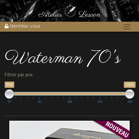
Accueil
»
Waterman 70's
Identifiez-vous
Waterman 70's
Filtrer par prix
55€
280€
55
111
168
224
280