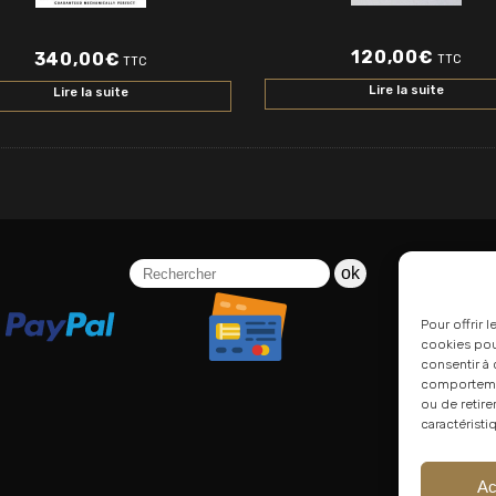
120,00
€
340,00
€
TTC
TTC
Lire la suite
Lire la suite
ok
Pour offrir 
cookies pour
consentir à 
comportement
ou de retire
caractéristi
Ac