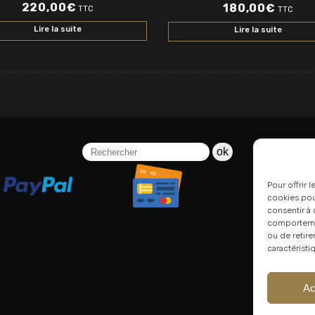
220,00
€
180,00
€
TTC
TTC
Lire la suite
Lire la suite
ok
Pour offrir 
cookies pour
consentir à 
comportement
ou de retire
caractéristi
Ac