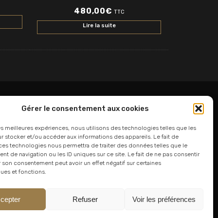
480,00
€
TTC
Lire la suite
Gérer le consentement aux cookies
06 24 94 44 05
les meilleures expériences, nous utilisons des technologies telles que les
 stocker et/ou accéder aux informations des appareils. Le fait de
01 75 33 00 85
ces technologies nous permettra de traiter des données telles que le
 de navigation ou les ID uniques sur ce site. Le fait de ne pas consentir
r son consentement peut avoir un effet négatif sur certaines
ques et fonctions.
cepter
Refuser
Voir les préférences