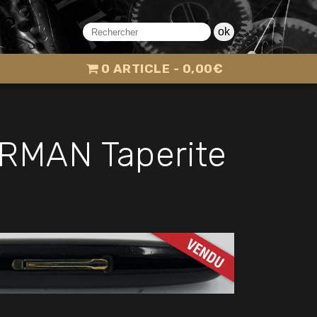
ok
0 ARTICLE
0,00€
RMAN Taperite