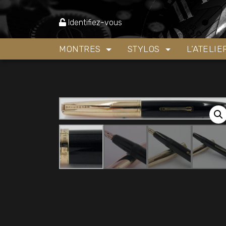
Accueil
»
Boutique
»
Stylos
»
Stylos plume
»
Po
Identifiez-vous
MONTRES
STYLOS
L’ATELI