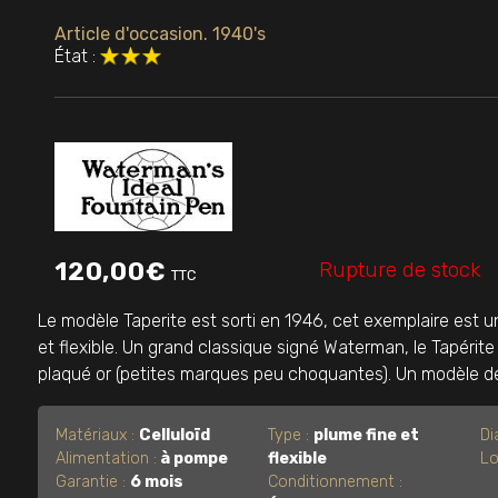
Article d'occasion. 1940's
État :
Rupture de stock
120,00
€
TTC
Le modèle Taperite est sorti en 1946, cet exemplaire est un 
et flexible. Un grand classique signé Waterman, le Tapérit
plaqué or (petites marques peu choquantes). Un modèle de co
Matériaux :
Celluloïd
Type :
plume fine et
Di
Alimentation :
à pompe
flexible
Lo
Garantie :
6 mois
Conditionnement :