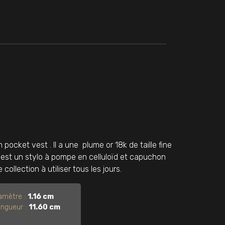
pocket vest . Il a une plume or 18k de taille fine
e est un stylo à pompe en celluloïd et capuchon
llection à utiliser tous les jours.
amètre :
1.16 cm
ngueur :
11.60 cm