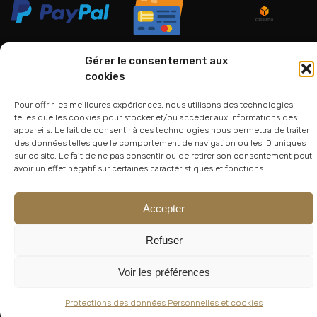
Gérer le consentement aux
cookies
06 24 94 44 05
Pour offrir les meilleures expériences, nous utilisons des technologies
01 75 33 00 85
telles que les cookies pour stocker et/ou accéder aux informations des
appareils. Le fait de consentir à ces technologies nous permettra de traiter
des données telles que le comportement de navigation ou les ID uniques
sur ce site. Le fait de ne pas consentir ou de retirer son consentement peut
avoir un effet négatif sur certaines caractéristiques et fonctions.
Accepter
Refuser
© 2026
Atelier Lesoon
|
King Bee Std
Voir les préférences
Protections des données Personnelles et cookies