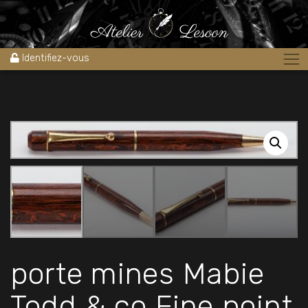
Accueil
»
Boutique
»
Stylos
»
porte mines Mabie Todd & co Fine
point ébonite 1940’s
Identifiez-vous
porte mines Mabie
Todd & co Fine point