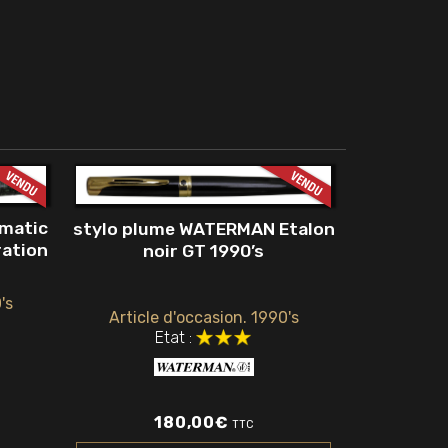
umatic
stylo plume WATERMAN Etalon
ration
noir GT 1990’s
's
Article d'occasion. 1990's
Etat :
180,00
€
TTC