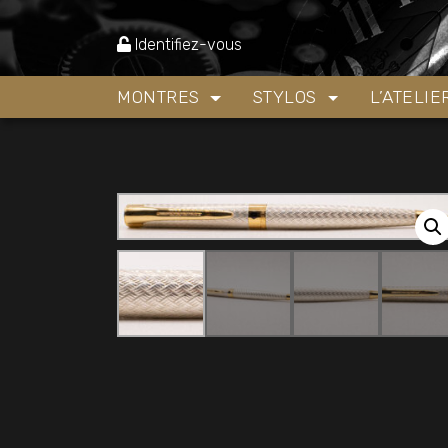
Accueil
»
Boutique
»
Stylos
»
Stylos porte-mine
Identifiez-vous
MONTRES
STYLOS
L’ATELI