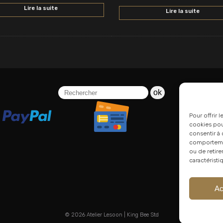
Lire la suite
Lire la suite
ok
Pour offrir 
cookies pour
consentir à 
comportement
ou de retire
caractéristi
Ac
© 2026
Atelier Lesoon
|
King Bee Std