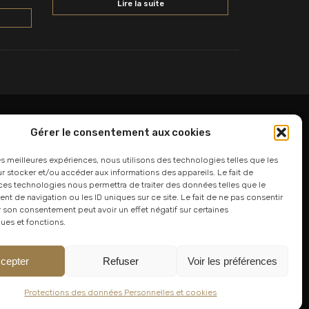
Lire la suite
Gérer le consentement aux cookies
06 24 94 44 05
les meilleures expériences, nous utilisons des technologies telles que les
 stocker et/ou accéder aux informations des appareils. Le fait de
01 75 33 00 85
ces technologies nous permettra de traiter des données telles que le
 de navigation ou les ID uniques sur ce site. Le fait de ne pas consentir
r son consentement peut avoir un effet négatif sur certaines
ques et fonctions.
cepter
Refuser
Voir les préférences
Protections des données Personnelles et cookies