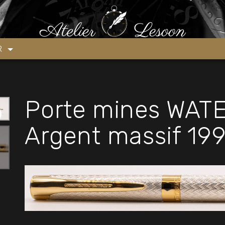
»
Porte mines WATERMAN Etalon Argent massif 1990’s NEUF
ER
Porte mines WAT
Argent massif 19