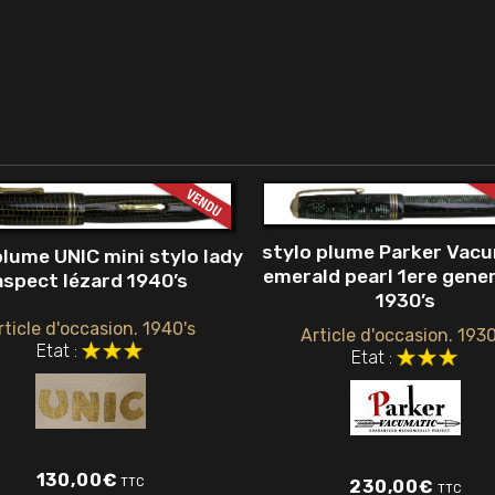
stylo plume Parker Vac
plume UNIC mini stylo lady
emerald pearl 1ere gene
aspect lézard 1940’s
1930’s
rticle d'occasion. 1940's
Article d'occasion. 1930
Etat :
Etat :
130,00
€
TTC
230,00
€
TTC