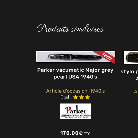
Produits similaires
Parker vacumatic Major grey
stylo 
pearl USA 1940’s
Article d'occasion. 1940's
A
Etat :
170,00
€
TTC