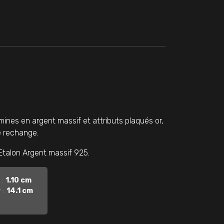
ines en argent massif et attributs plaqués or,
e rechange.
 Etalon Argent massif 925.
 :
1.10 cm
 :
14.1 cm