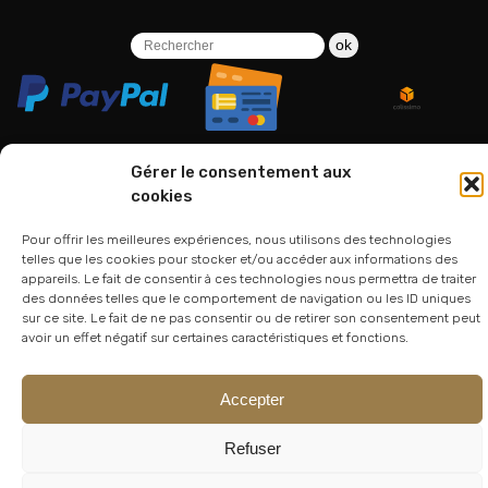
ok
Gérer le consentement aux
cookies
06 24 94 44 05
Pour offrir les meilleures expériences, nous utilisons des technologies
01 75 33 00 85
telles que les cookies pour stocker et/ou accéder aux informations des
appareils. Le fait de consentir à ces technologies nous permettra de traiter
des données telles que le comportement de navigation ou les ID uniques
sur ce site. Le fait de ne pas consentir ou de retirer son consentement peut
avoir un effet négatif sur certaines caractéristiques et fonctions.
Accepter
Refuser
© 2026
Atelier Lesoon
|
King Bee Std