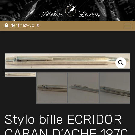
Accueil
»
Boutique
»
Stylos
»
Stylo bille ECRIDOR CARAN D’ACHE
1970 FAB SUISSE
Identifiez-vous
Stylo bille ECRIDOR
CARAN D’ACHE 1970