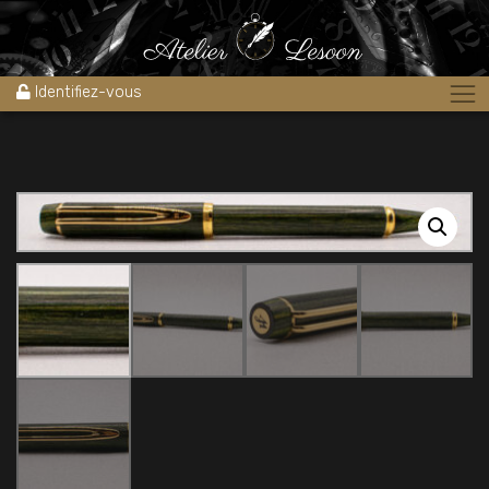
Accueil
»
Boutique
»
Stylos
»
Stylos bille
»
Stylo bille MAN 100 BOIS
FONTAINEBLEAU VERT NEUF
Identifiez-vous