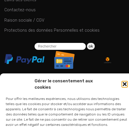
Contactez-nous
Raison sociale / CGV
Protections des données Personnelles et cookies
ok
Gérer le consentement aux
cookies
06 24 94 44 05
01 75 33 00 85
Pour offrir les meilleures expériences, nous utilisons des technologies
telles que les cookies pour stocker et/ou accéder aux informations des
appareils. Le fait de consentir à ces technologies nous permettra de traiter
des données telles que le comportement de navigation ou les ID uniques
sur ce site. Le fait de ne pas consentir ou de retirer son consentement peut
avoir un effet négatif sur certaines caractéristiques et fonctions.