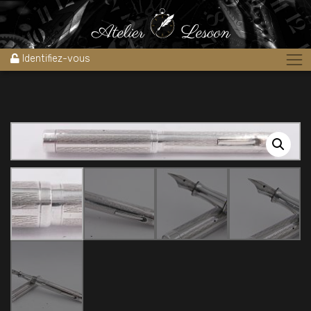
Accueil
»
Boutique
»
Stylos
»
Stylos plume
»
Stylo plume Anonyme
Collection bijouterie 1930’s argent massif
Identifiez-vous