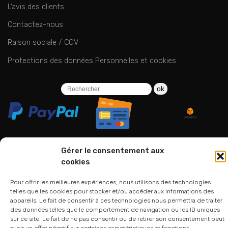
L’avis des clients
Contactez-nous
Raison sociale / CGV
Protections des données Personnelles et cookies
ok
Gérer le consentement aux
cookies
06 24 94 44 05
01 75 33 00 85
Pour offrir les meilleures expériences, nous utilisons des technologies
telles que les cookies pour stocker et/ou accéder aux informations des
appareils. Le fait de consentir à ces technologies nous permettra de traiter
des données telles que le comportement de navigation ou les ID uniques
sur ce site. Le fait de ne pas consentir ou de retirer son consentement peut