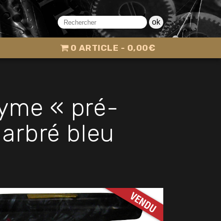
ok
0 ARTICLE
0,00€
yme « pré-
marbré bleu