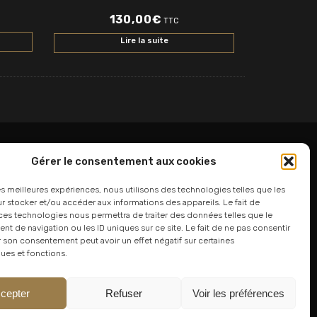
130,00
€
TTC
Lire la suite
Gérer le consentement aux cookies
06 24 94 44 05
les meilleures expériences, nous utilisons des technologies telles que les
 stocker et/ou accéder aux informations des appareils. Le fait de
01 75 33 00 85
ces technologies nous permettra de traiter des données telles que le
 de navigation ou les ID uniques sur ce site. Le fait de ne pas consentir
r son consentement peut avoir un effet négatif sur certaines
ques et fonctions.
cepter
Refuser
Voir les préférences