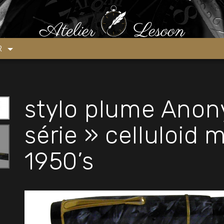
e « pré-série » celluloid marbré bleu 1950’s
ER
stylo plume Anon
série » celluloid 
1950’s