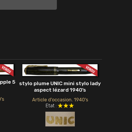
pple 5
stylo plume UNIC mini stylo lady
aspect lézard 1940’s
's
Article d'occasion. 1940's
Etat :