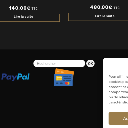
480,00
€
140,00
€
TTC
TTC
Lire la suite
Lire la suite
ok
Pour offrir 
cookies pour
consentir à 
comportement
ou de retire
caractéristi
Ac