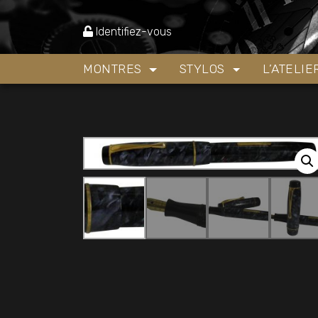
Accueil
»
Boutique
»
Stylos
»
stylo plume Anonym
Identifiez-vous
MONTRES
STYLOS
L’ATELI