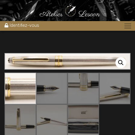
Accueil
»
Boutique
»
Stylos
»
Stylo plume MONTBLANC 144 GODRON
Argent massif @neuf@
Identifiez-vous