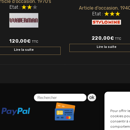
rticle d'occasion. 1970's
Etat :
Article d'occasion. 1940
Etat :
220,00
€
TTC
120,00
€
TTC
Lire la suite
Lire la suite
ok
Pour offrir 
cookies pour
consentir à 
comportement