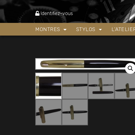
Accueil
»
Boutique
»
Stylos
»
stylo plume parker
Identifiez-vous
MONTRES
STYLOS
L’ATELI