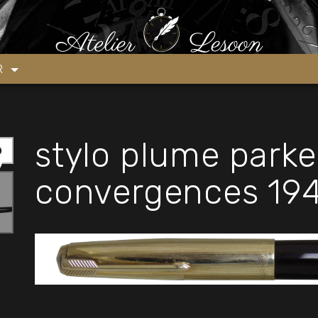
 51 lignes de convergences 1940’s
ER
stylo plume parker
convergences 194