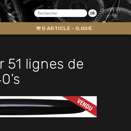
ok
0 ARTICLE
0,00€
 51 lignes de
0’s