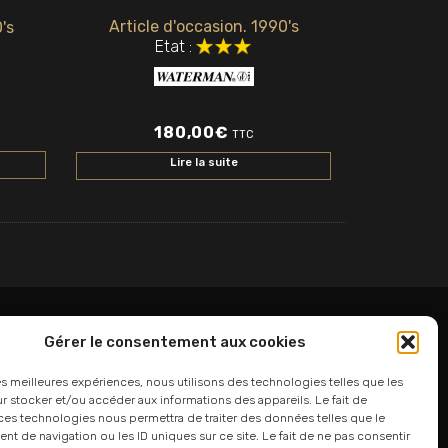
Article d'occasion. 1990's
's
Etat :
180,00
€
TTC
Lire la suite
Gérer le consentement aux cookies
06 24 94 44 05
les meilleures expériences, nous utilisons des technologies telles que les
 stocker et/ou accéder aux informations des appareils. Le fait de
01 75 33 00 85
ces technologies nous permettra de traiter des données telles que le
 de navigation ou les ID uniques sur ce site. Le fait de ne pas consentir