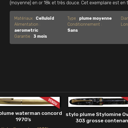
(moyenne) en or 18k et très douce. Cet exemplaire est en t
Matériaux :
Celluloïd
Type :
plume moyenne
Dia
Alimentation :
Conditionnement :
Lon
aerometric
Sans
Garantie :
3 mois
 plume waterman concord
stylo plume Stylomine O
1970’s
303 grosse contena