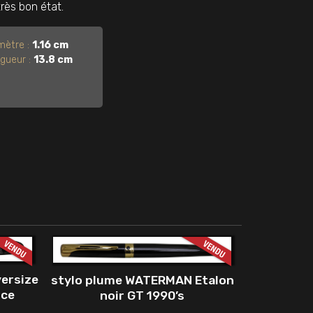
rès bon état.
mètre :
1.16 cm
gueur :
13.8 cm
versize
stylo plume WATERMAN Etalon
nce
noir GT 1990’s