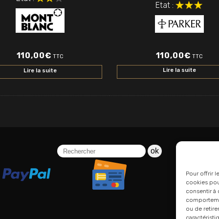
Etat :
110,00
€
110,00
€
TTC
TTC
Lire la suite
Lire la suite
ok
Pour offrir 
cookies pour
consentir à 
comportement
ou de retire
caractéristi