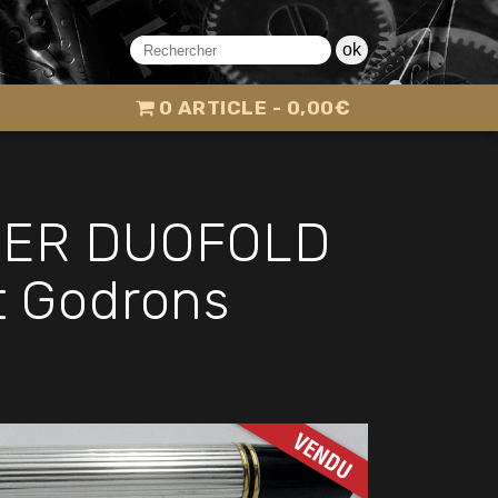
ok
0 ARTICLE
0,00€
RKER DUOFOLD
t Godrons