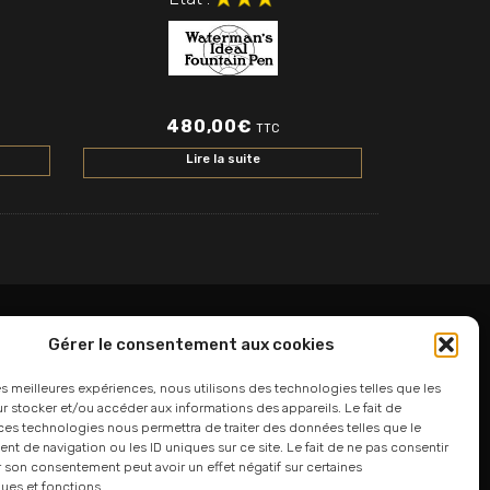
480,00
€
TTC
Lire la suite
Gérer le consentement aux cookies
06 24 94 44 05
les meilleures expériences, nous utilisons des technologies telles que les
 stocker et/ou accéder aux informations des appareils. Le fait de
01 75 33 00 85
ces technologies nous permettra de traiter des données telles que le
 de navigation ou les ID uniques sur ce site. Le fait de ne pas consentir
r son consentement peut avoir un effet négatif sur certaines
ques et fonctions.