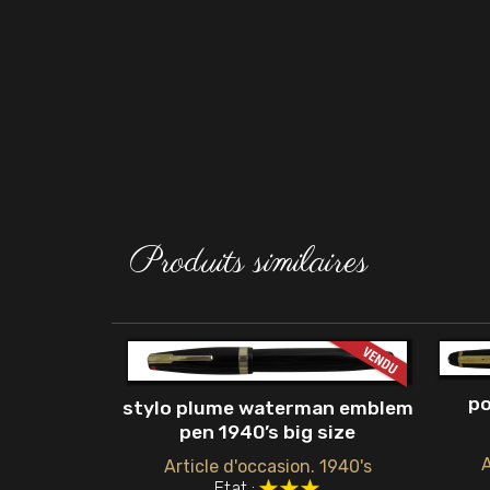
Produits similaires
po
stylo plume waterman emblem
pen 1940’s big size
A
Article d'occasion. 1940's
Etat :