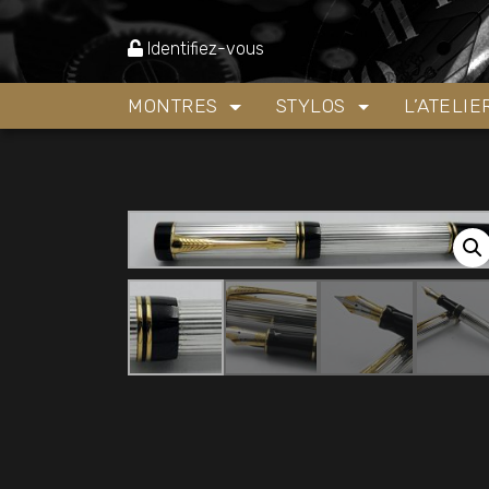
Accueil
»
Boutique
»
Stylos
»
Stylos plume
»
St
Identifiez-vous
MONTRES
STYLOS
L’ATELI