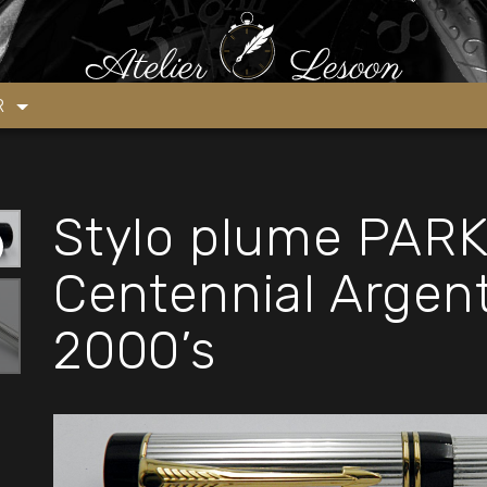
ylo plume PARKER DUOFOLD Centennial Argent Godrons 2000’s
ER
Stylo plume PA
Centennial Argen
2000’s