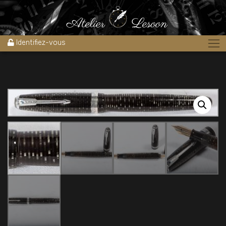
Accueil
»
Boutique
»
Stylos
»
Stylos plume
»
stylo plume Parker
vacumatic major silver pearl 1940’s
Identifiez-vous