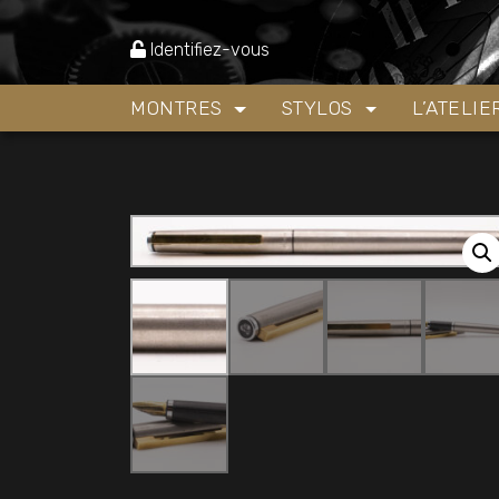
Accueil
»
Boutique
»
Stylos
»
Stylos plume
»
Sty
Identifiez-vous
MONTRES
STYLOS
L’ATELI