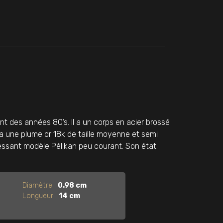
 des années 80’s. Il a un corps en acier brossé
Il a une plume or 18k de taille moyenne et semi
ntéressant modèle Pélikan peu courant. Son état
Diamètre :
0.98 cm
Longueur :
14 cm