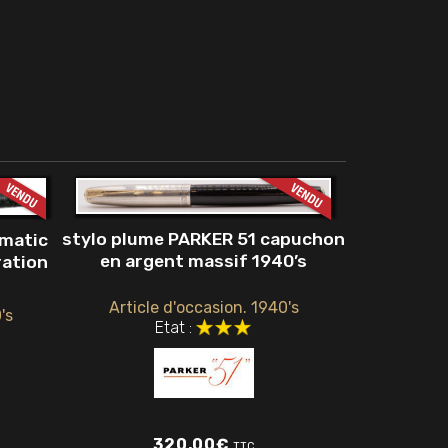
stylo plume PARKER 51 capuchon
umatic
en argent massif 1940’s
ration
Article d'occasion. 1940's
's
Etat :
320,00
€
TTC