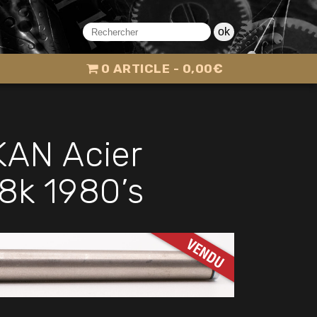
 or 18k 1980’s
ok
0 ARTICLE
0,00€
KAN Acier
8k 1980’s