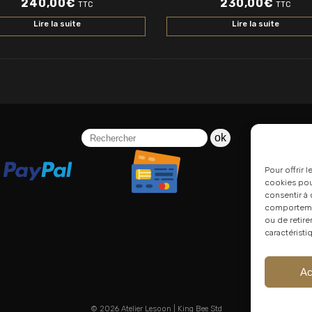
240,00
€
230,00
€
TTC
TTC
Lire la suite
Lire la suite
ok
Pour offrir 
cookies pour
consentir à 
comportement
ou de retire
caractéristi
Ac
© 2026
Atelier Lesoon
|
King Bee Std