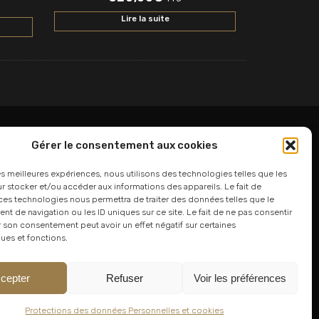
Lire la suite
Gérer le consentement aux cookies
06 24 94 44 05
les meilleures expériences, nous utilisons des technologies telles que les
 stocker et/ou accéder aux informations des appareils. Le fait de
01 75 33 00 85
ces technologies nous permettra de traiter des données telles que le
 de navigation ou les ID uniques sur ce site. Le fait de ne pas consentir
r son consentement peut avoir un effet négatif sur certaines
ques et fonctions.
cepter
Refuser
Voir les préférences
Protections des données Personnelles et cookies