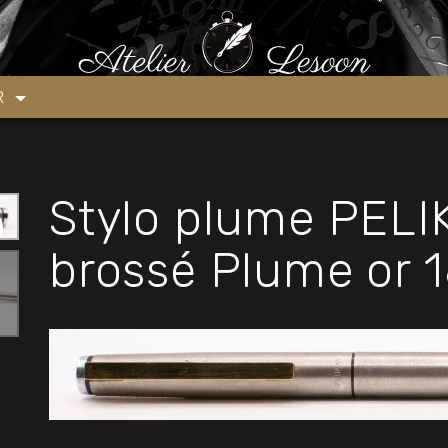
los plume semi-flexible
»
Stylo plume PELIKAN Acier brossé Plume
ER
Stylo plume PELI
brossé Plume or 1