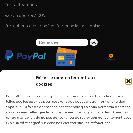
Contactez-nous
Raison sociale / CGV
Protections des données Personnelles et cookies
ok
Gérer le consentement aux
cookies
06 24 94 44 05
01 75 33 00 85
Pour offrir les meilleures expériences, nous utilisons des technologies
telles que les cookies pour stocker et/ou accéder aux informations des
appareils. Le fait de consentir à ces technologies nous permettra de traiter
des données telles que le comportement de navigation ou les ID uniques
sur ce site. Le fait de ne pas consentir ou de retirer son consentement peut
avoir un effet négatif sur certaines caractéristiques et fonctions.