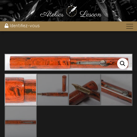
Accueil
»
Boutique
»
Stylos
»
Stylo plume PSF en ébonite orange et
noire 1930’s
Identifiez-vous