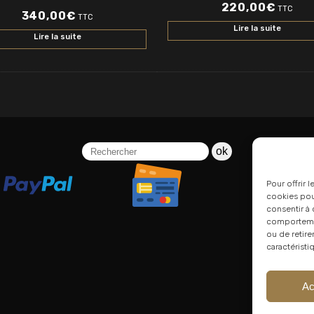
220,00
€
TTC
340,00
€
TTC
Lire la suite
Lire la suite
ok
Pour offrir 
cookies pour
consentir à 
comportement
ou de retire
caractéristi
Ac