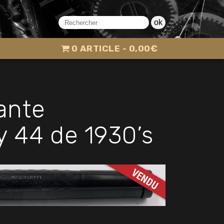
ok
0 ARTICLE
0,00€
ante
 44 de 1930’s