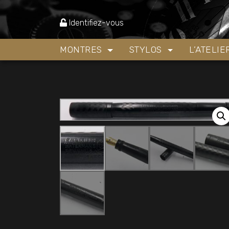
Accueil
»
Boutique
»
Stylos
»
Stylos plume
»
St
Identifiez-vous
MONTRES
STYLOS
L’ATELI