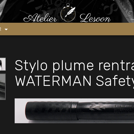
ylo plume rentrante WATERMAN Safety 44 de 1930’s
ER
Stylo plume rentr
WATERMAN Safety