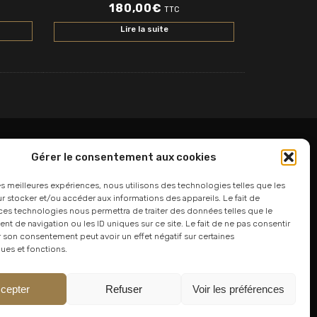
180,00
€
TTC
Lire la suite
Gérer le consentement aux cookies
06 24 94 44 05
les meilleures expériences, nous utilisons des technologies telles que les
 stocker et/ou accéder aux informations des appareils. Le fait de
01 75 33 00 85
ces technologies nous permettra de traiter des données telles que le
 de navigation ou les ID uniques sur ce site. Le fait de ne pas consentir
r son consentement peut avoir un effet négatif sur certaines
ques et fonctions.
cepter
Refuser
Voir les préférences