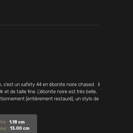
c’est un safety 44 en ébonite noire chased. . Il
t de taille fine. L’ébonite noire est très belle,
onctionnement (entièrement restauré), un stylo de
tre :
1.18 cm
eur :
13.00 cm