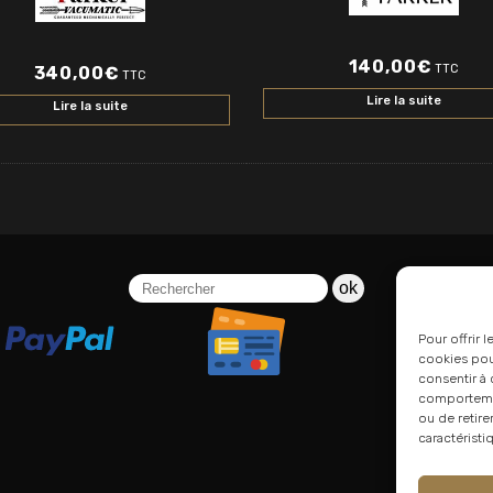
140,00
€
TTC
340,00
€
TTC
Lire la suite
Lire la suite
ok
Pour offrir 
cookies pour
consentir à 
comportement
ou de retire
caractéristi