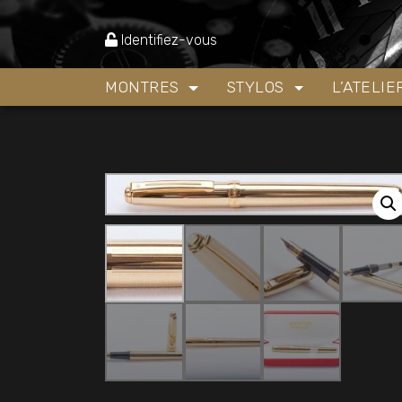
Accueil
»
Boutique
»
Stylos
»
Stylo plume SHEAF
Identifiez-vous
MONTRES
STYLOS
L’ATELI