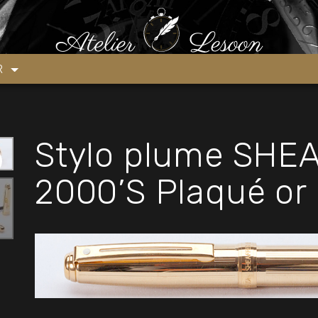
FER Prelude 2000’S Plaqué or
ER
Stylo plume SHE
2000’S Plaqué or