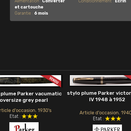
Alimentation :
Converter
Conditionnement :
Écrin
et cartouche
Garantie :
6 mois
stylo plume Parker victo
 plume Parker vacumatic
IV 1948 à 1952
oversize grey pearl
rticle d'occasion. 1930's
Article d'occasion. 1940
Etat :
Etat :