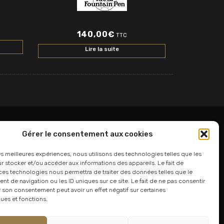
140,00
€
TTC
Lire la suite
Gérer le consentement aux cookies
06 24 94 44 05
les meilleures expériences, nous utilisons des technologies telles que les
 stocker et/ou accéder aux informations des appareils. Le fait de
01 75 33 00 85
ces technologies nous permettra de traiter des données telles que le
 de navigation ou les ID uniques sur ce site. Le fait de ne pas consentir
r son consentement peut avoir un effet négatif sur certaines
ques et fonctions.