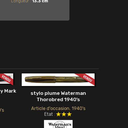
Longueur :
13.3 cm
ry Mark
stylo plume Waterman
Thorobred 1940’s
Article d'occasion. 1940's
's
Etat :