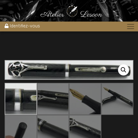
Accueil
»
Boutique
»
Stylos
»
Stylos plume
»
Stylos plume semi-
flexible
»
Stylo plume WATERMAN 52v Ebonite noire 1930’s plume or
fine
Identifiez-vous