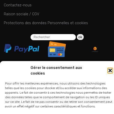
Contactez-nous
Raison sociale / CGV
Protections des données Personnelles et cookies
ok
Gérer le consentement aux
cookies
06 24 94 44 05
01 75 33 00 85
Pour offrir les meilleures expériences, nous utilisons des technologies
telles que les cookies pour stocker et/ou accéder aux informations des
appareils. Le fait de consentir à ces technologies nous permettra de traiter
des données telles que le comportement de navigation ou les ID uniques
sur ce site. Le fait de ne pas consentir ou de retirer son consentement peut
avoir un effet négatif sur certaines caractéristiques et fonctions.