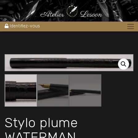
Accueil
»
Boutique
»
Stylos
»
Stylos plume
»
Stylo plume
WATERMAN Eyedropper n°12 ébonite chased 1910’s
Identifiez-vous
Stylo plume
WATERMAN