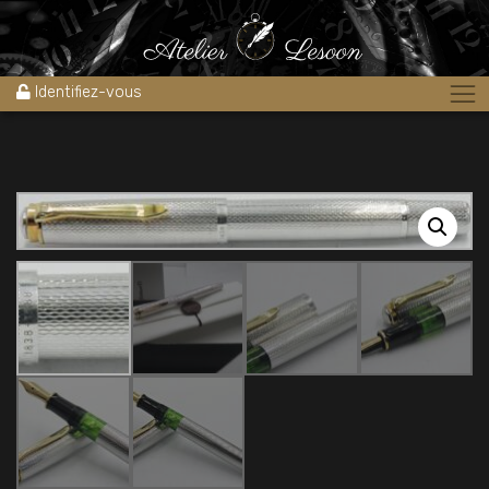
Accueil
»
Boutique
»
Stylos
»
Stylos plume
»
Plume PELIKAN M750
JUBILÉ Série limité anniversaire 150 ans
Identifiez-vous