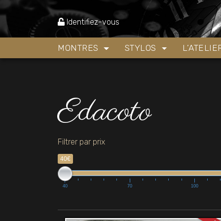
Accueil
»
Edacoto
Identifiez-vous
MONTRES
STYLOS
L’ATELI
Edacoto
Filtrer par prix
40€
40
70
100