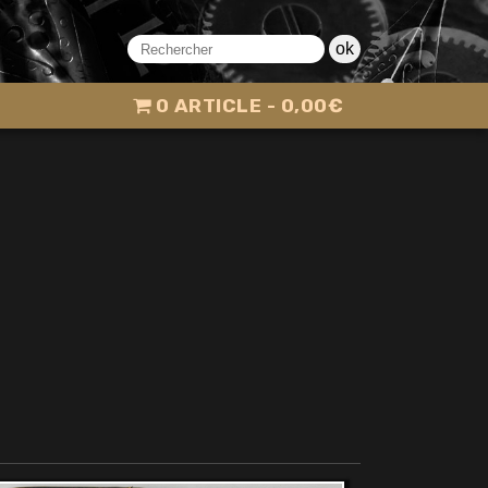
ok
0 ARTICLE
0,00€