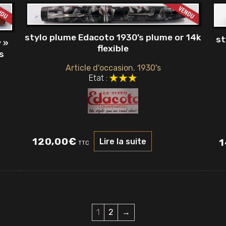
stylo plume Edacoto 1930’s plume or 14k
st
 »
flexible
s
Article d'occasion. 1930's
Etat :
120,00
€
1
Lire la suite
TTC
1
2
→