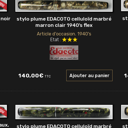
st
 noir
stylo plume EDACOTO celluloïd marbré
marron clair 1940’s flex
Article d'occasion. 1940's
Etat :
1
140,00
€
Ajouter au panier
TTC
aux,
stylo plume EDACOTO celluloïd marbré
st