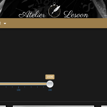
ER
160€
130
160