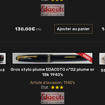
130,00
€
1
Ajouter au panier
TTC
Gros stylo plume EDACOTO n°02 plume or
bré
S
18k 1940’s
Article d'occasion. 1940's
Etat :